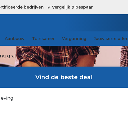
tificeerde bedrijven
Vergelijk & bespaar
Aanbouw
Tuinkamer
Vergunning
Jouw serre offer
g gratis offertes & bespaar !
Vind de beste deal
geving