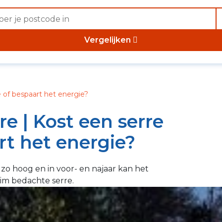
Vergelijken
e of bespaart het energie?
e | Kost een serre
rt het energie?
 zo hoog en in voor- en najaar kan het
slim bedachte serre.