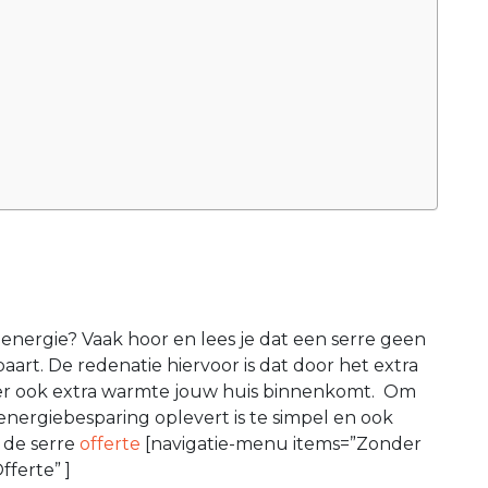
t energie? Vaak hoor en lees je dat een serre geen
paart. De redenatie hiervoor is dat door het extra
 er ook extra warmte jouw huis binnenkomt. Om
nergiebesparing oplevert is te simpel en ook
k de serre
offerte
[navigatie-menu items=”Zonder
ferte” ]