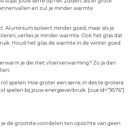
l staat jouw serre op het zuiden, als er grote
binnenvallen en zul je minder warmte
t. Aluminium isoleert minder goed, maar als je
oleren, verlies je minder warmte. Ook het glas dat
ruik. Houd het glas de warmte in de winter goed
 verwarm je die met vloerverwarming? Zo ja dan
llen.
rol spelen. Hoe groter een serre, in des te grotere
l spelen bij jouw energieverbruik. [cue id=”9576″]
b je de grootste voordelen ten opzichte van geen