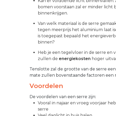
Kan er voldoende licht binnenvallen. A
bomen voorstaan zal er minder licht 
binnenkrijgen.
Van welk materiaal is de serre gemaak
tegen meerprijs het aluminium laat is
is toegepast bepaald het energieverb
binnen?
Heb je een tegelvloer in de serre en
zullen de
energiekosten
hoger uitva
Tenslotte zal de grootte van de serre een 
mate zullen bovenstaande factoren een ro
Voordelen
De voordelen van een serre zijn:
Vooral in najaar en vroeg voorjaar he
serre
Veel daglicht in huis halen